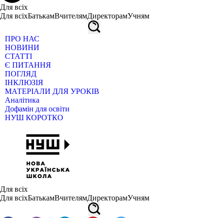
Для всіх
Для всіх
Батькам
Вчителям
Директорам
Учням
ПРО НАС
НОВИНИ
СТАТТІ
Є ПИТАННЯ
ПОГЛЯД
ІНКЛЮЗІЯ
МАТЕРІАЛИ ДЛЯ УРОКІВ
Аналітика
Дофамін для освіти
НУШ КОРОТКО
Для всіх
Для всіх
Батькам
Вчителям
Директорам
Учням