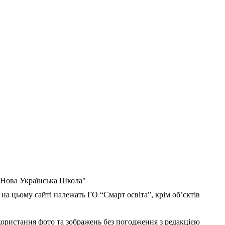
 "Нова Українська Школа"
 на цьому сайті належать ГО “Смарт освіта”, крім об’єктів
користання фото та зображень без погодження з редакцією