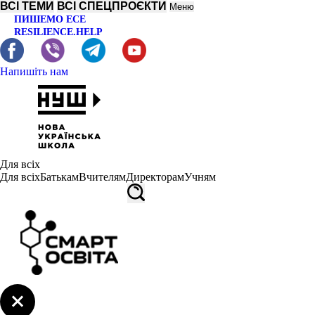
ВСІ ТЕМИ
ВСІ СПЕЦПРОЄКТИ
Меню
ПИШЕМО ЕСЕ
RESILIENCE.HELP
Напишіть нам
Для всіх
Для всіх
Батькам
Вчителям
Директорам
Учням