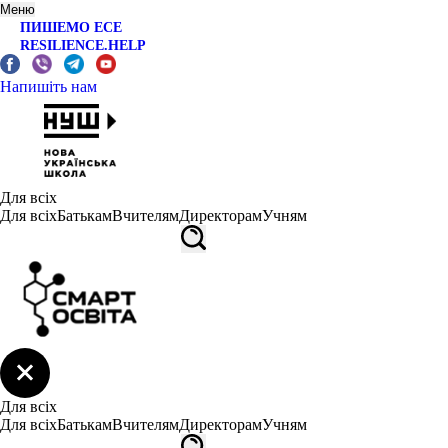
Меню
ПИШЕМО ЕСЕ
RESILIENCE.HELP
Напишіть нам
Для всіх
Для всіх
Батькам
Вчителям
Директорам
Учням
Для всіх
Для всіх
Батькам
Вчителям
Директорам
Учням