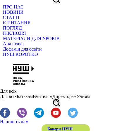
ПРО НАС
НОВИНИ
СТАТТІ
Є ПИТАННЯ
ПОГЛЯД
ІНКЛЮЗІЯ
МАТЕРІАЛИ ДЛЯ УРОКІВ
Аналітика
Дофамін для освіти
НУШ КОРОТКО
Для всіх
Для всіх
Батькам
Вчителям
Директорам
Учням
Напишіть нам
Банери НУШ