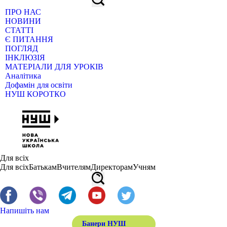
ПРО НАС
НОВИНИ
СТАТТІ
Є ПИТАННЯ
ПОГЛЯД
ІНКЛЮЗІЯ
МАТЕРІАЛИ ДЛЯ УРОКІВ
Аналітика
Дофамін для освіти
НУШ КОРОТКО
Для всіх
Для всіх
Батькам
Вчителям
Директорам
Учням
Напишіть нам
Банери НУШ