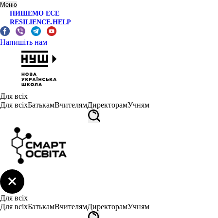
Меню
ПИШЕМО ЕСЕ
RESILIENCE.HELP
Напишіть нам
Для всіх
Для всіх
Батькам
Вчителям
Директорам
Учням
Для всіх
Для всіх
Батькам
Вчителям
Директорам
Учням