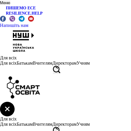
Меню
ПИШЕМО ЕСЕ
RESILIENCE.HELP
Напишіть нам
Для всіх
Для всіх
Батькам
Вчителям
Директорам
Учням
Для всіх
Для всіх
Батькам
Вчителям
Директорам
Учням