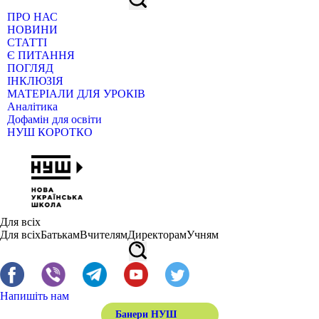
ПРО НАС
НОВИНИ
СТАТТІ
Є ПИТАННЯ
ПОГЛЯД
ІНКЛЮЗІЯ
МАТЕРІАЛИ ДЛЯ УРОКІВ
Аналітика
Дофамін для освіти
НУШ КОРОТКО
Для всіх
Для всіх
Батькам
Вчителям
Директорам
Учням
Напишіть нам
Банери НУШ