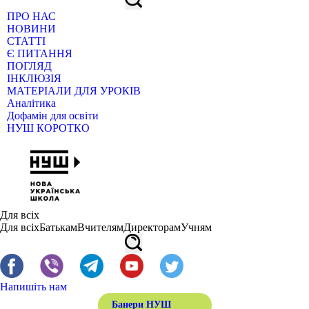
ПРО НАС
НОВИНИ
СТАТТІ
Є ПИТАННЯ
ПОГЛЯД
ІНКЛЮЗІЯ
МАТЕРІАЛИ ДЛЯ УРОКІВ
Аналітика
Дофамін для освіти
НУШ КОРОТКО
Для всіх
Для всіх
Батькам
Вчителям
Директорам
Учням
Напишіть нам
Банери НУШ