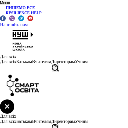
Меню
ПИШЕМО ЕСЕ
RESILIENCE.HELP
Напишіть нам
Для всіх
Для всіх
Батькам
Вчителям
Директорам
Учням
Для всіх
Для всіх
Батькам
Вчителям
Директорам
Учням