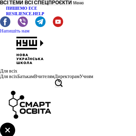
ВСІ ТЕМИ
ВСІ СПЕЦПРОЄКТИ
Меню
ПИШЕМО ЕСЕ
RESILIENCE.HELP
Напишіть нам
Для всіх
Для всіх
Батькам
Вчителям
Директорам
Учням