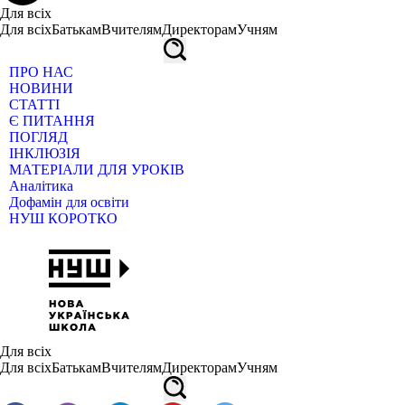
Для всіх
Для всіх
Батькам
Вчителям
Директорам
Учням
ПРО НАС
НОВИНИ
СТАТТІ
Є ПИТАННЯ
ПОГЛЯД
ІНКЛЮЗІЯ
МАТЕРІАЛИ ДЛЯ УРОКІВ
Аналітика
Дофамін для освіти
НУШ КОРОТКО
Для всіх
Для всіх
Батькам
Вчителям
Директорам
Учням