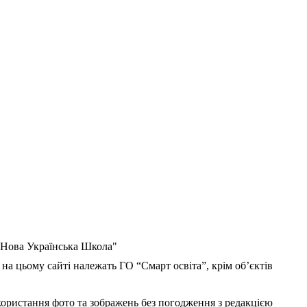
 "Нова Українська Школа"
 на цьому сайті належать ГО “Смарт освіта”, крім об’єктів
користання фото та зображень без погодження з редакцією