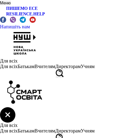
Меню
ПИШЕМО ЕСЕ
RESILIENCE.HELP
Напишіть нам
Для всіх
Для всіх
Батькам
Вчителям
Директорам
Учням
Для всіх
Для всіх
Батькам
Вчителям
Директорам
Учням