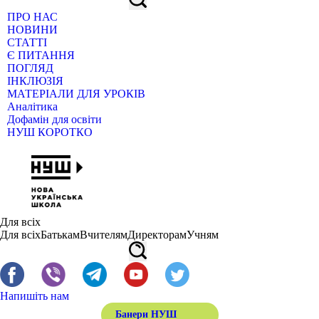
ПРО НАС
НОВИНИ
СТАТТІ
Є ПИТАННЯ
ПОГЛЯД
ІНКЛЮЗІЯ
МАТЕРІАЛИ ДЛЯ УРОКІВ
Аналітика
Дофамін для освіти
НУШ КОРОТКО
Для всіх
Для всіх
Батькам
Вчителям
Директорам
Учням
Напишіть нам
Банери НУШ