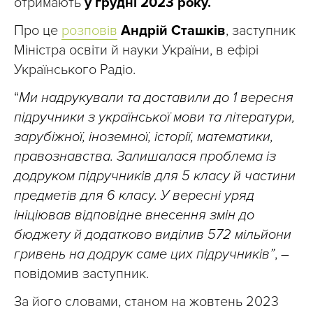
отримають
у грудні 2023 року.
Про це
розповів
Андрій Сташків
, заступник
Міністра освіти й науки України, в ефірі
Українського Радіо.
“
Ми надрукували та доставили до 1 вересня
підручники з української мови та літератури,
зарубіжної, іноземної, історії, математики,
правознавства. Залишалася проблема із
додруком підручників для 5 класу й частини
предметів для 6 класу. У вересні уряд
ініціював відповідне внесення змін до
бюджету й додатково виділив 572 мільйони
гривень на додрук саме цих підручників”
, –
повідомив заступник.
За його словами, станом на жовтень 2023