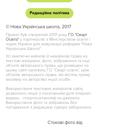
Редакційна політика
© Нова Українська школа, 2017
Проект був створений 2017 року
ГО "Смарт
Освіта"
у партнерстві з Міністерством освіти і
науки України для комунікації реформи "Нова
Українська Школа"
Усі виключні майнові й немайнові права на
текстові матеріали, фото, зображення та інші
об’єкти авторського права, що розміщені на
цьому сайті належать ГО “Смарт освіта”, крім
об’єктів авторського права, які містять пряму
вказівку на авторство іншої особи.
Використання текстових матеріалів сайту
дозволено лише з посиланням (для інтернет-
видань - гіперпосиланням) на джерело.
Використання фото та зображень без
погодження з редакцією суворо заборонено.
Стокові фото від