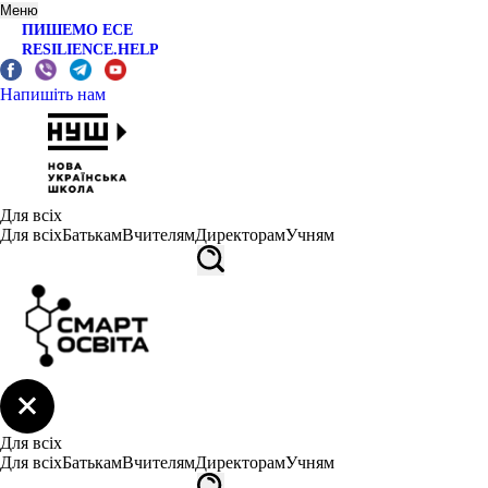
Меню
ПИШЕМО ЕСЕ
RESILIENCE.HELP
Напишіть нам
Для всіх
Для всіх
Батькам
Вчителям
Директорам
Учням
Для всіх
Для всіх
Батькам
Вчителям
Директорам
Учням