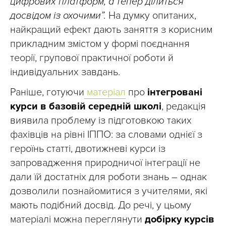
цифрових платформ, а тепер ділиться
досвідом із охочими”.
На думку опитаних,
найкращий ефект дають заняття з корисним
прикладним змістом у формі поєднання
теорії, групової практичної роботи й
індивідуальних завдань.
Раніше, готуючи
матеріал
про
інтегровані
курси в базовій середній школі
, редакція
виявила проблему із підготовкою таких
фахівців на рівні ІППО: за словами однієї з
героїнь статті, двотижневі курси із
запровадження природничої інтеграції не
дали їй достатніх для роботи знань – однак
дозволили познайомитися з учителями, які
мають подібний досвід. До речі, у цьому
матеріалі можна переглянути
добірку курсів