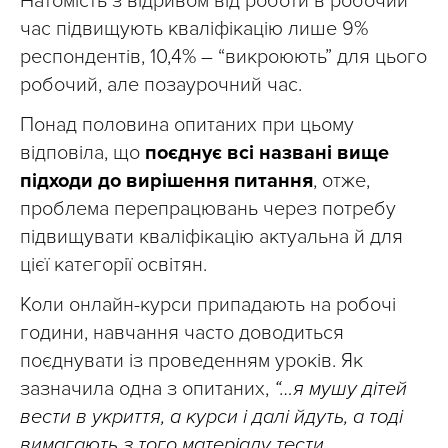
Натомість з відривом від роботи в робочий
час підвищують кваліфікацію лише 9%
респондентів, 10,4% – “викроюють” для цього
робочий, але позаурочний час.
Понад половина опитаних при цьому
відповіла, що
поєднує всі названі вище
підходи до вирішення питання
, отже,
проблема перепрацювань через потребу
підвищувати кваліфікацію актуальна й для
цієї категорії освітян.
Коли онлайн-курси припадають на робочі
години, навчання часто доводиться
поєднувати із проведенням уроків. Як
зазначила одна з опитаних,
“…я мушу дітей
вести в укриття, а курси і далі йдуть, а тоді
вимагають з того матеріалу тести