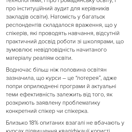
технологіями, і про громадянську освіту, і
про інституційний аудит для керівників
закладів освіти). Натомість у багатьох
респондентів складалося враження, що у
спікерів, які проводять навчання, відсутній
практичний досвід роботи зі школярами, що
зумовлює невідповідність начитаного
матеріалу реаліям освіти.
Водночас більш ніж половина освітян
зазначила, що курси – це “лотерея”, адже
попри оприлюднені програми й актуальні
теми ефективність залежить від того, як
розкриють заявлену проблематику
конкретний спікер чи спікерка.
Близько 18% опитаних взагалі не вбачають у
курсах підвищення кваліфікації користі.