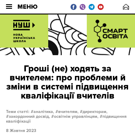
МЕНЮ
Гроші (не) ходять за
вчителем: про проблеми й
зміни в системі підвищення
кваліфікації вчителів
Теми статті:
аналітика,
вчителям,
директорам,
закордонний досвід,
освітнім управлінцям,
підвищення
кваліфікації
8 Жовтня 2023