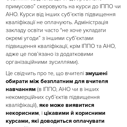
примусово” скеровують на курси до ІППО чи
АНО. Курси від інших суб’єктів підвищення
кваліфікації не оплачують. Адміністрація
закладу освіти часто “не хоче укладати
окремі угоди” з іншими суб’єктами
підвищення кваліфікації, крім ІППО та АНО,
адже це пов’язано із додатковими
організаційними зусиллями).
Це свідчить про те, що вчителі
змушені
обирати між безплатним для вчителя
навчанням
(в ІППО, АНО чи в інших
некомерційних суб’єктів підвищення
кваліфікації),
яке може виявитися
некорисним
, і
цікавими й корисними
курсами, які доводиться оплачувати