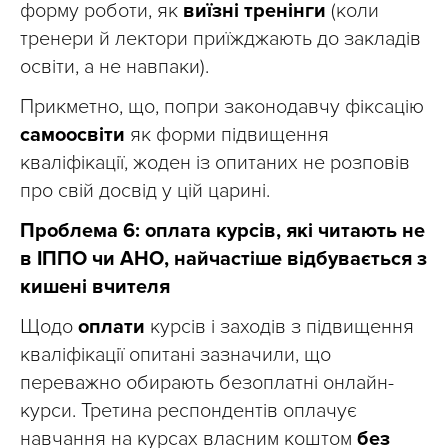
форму роботи, як
виїзні тренінги
(коли
тренери й лектори приїжджають до закладів
освіти, а не навпаки).
Прикметно, що, попри законодавчу фіксацію
самоосвіти
як форми підвищення
кваліфікації, жоден із опитаних не розповів
про свій досвід у цій царині.
Проблема 6: оплата курсів, які читають не
в ІППО чи АНО, найчастіше відбувається з
кишені вчителя
Щодо
оплати
курсів і заходів з підвищення
кваліфікації опитані зазначили, що
переважно обирають безоплатні онлайн-
курси. Третина респондентів оплачує
навчання на курсах власним коштом
без