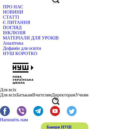
ПРО НАС
НОВИНИ
СТАТТІ
Є ПИТАННЯ
ПОГЛЯД
ІНКЛЮЗІЯ
МАТЕРІАЛИ ДЛЯ УРОКІВ
Аналітика
Дофамін для освіти
НУШ КОРОТКО
Для всіх
Для всіх
Батькам
Вчителям
Директорам
Учням
Напишіть нам
Банери НУШ