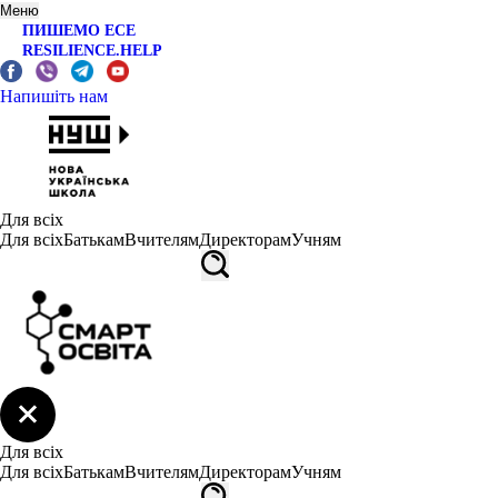
Меню
ПИШЕМО ЕСЕ
RESILIENCE.HELP
Напишіть нам
Для всіх
Для всіх
Батькам
Вчителям
Директорам
Учням
Для всіх
Для всіх
Батькам
Вчителям
Директорам
Учням