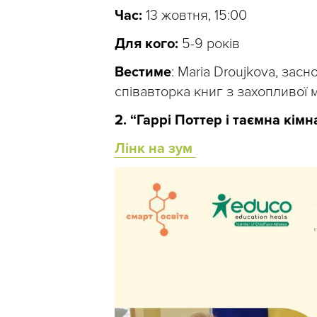
Час:
13 жовтня, 15:00
Для кого:
5-9 років
Вестиме
: Maria Droujkova, засн
співавторка книг з захопливої 
2. “Гаррі Поттер і таємна кім
Лінк на зум