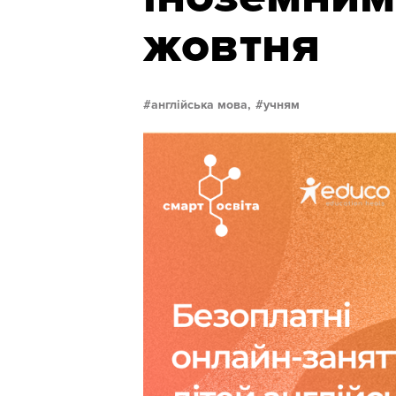
жовтня
англійська мова,
учням