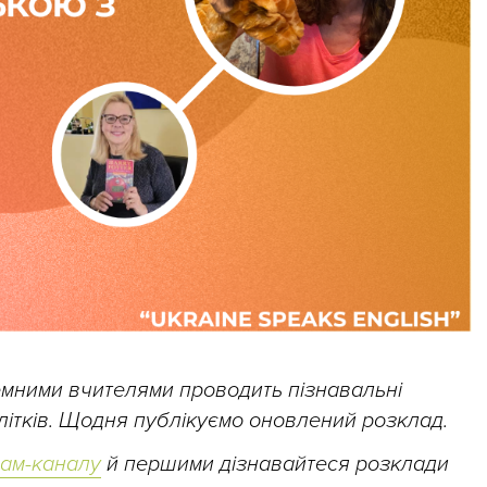
земними вчителями проводить пізнавальні
ідлітків. Щодня публікуємо оновлений розклад.
рам-каналу
й першими дізнавайтеся розклади