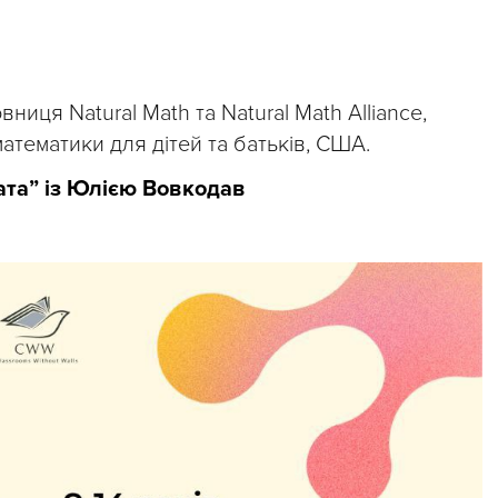
овниця Natural Math та Natural Math Alliance,
математики для дітей та батьків, США.
ната” із Юлією Вовкодав