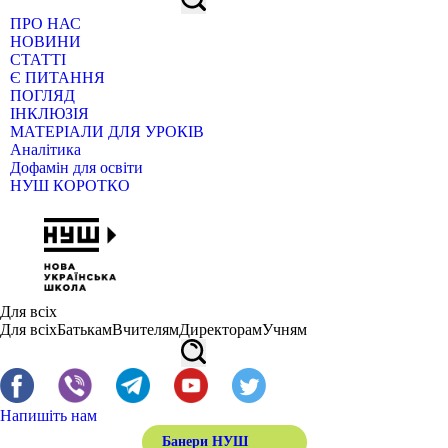
ПРО НАС
НОВИНИ
СТАТТІ
Є ПИТАННЯ
ПОГЛЯД
ІНКЛЮЗІЯ
МАТЕРІАЛИ ДЛЯ УРОКІВ
Аналітика
Дофамін для освіти
НУШ КОРОТКО
Для всіх
Для всіх
Батькам
Вчителям
Директорам
Учням
Напишіть нам
Банери НУШ