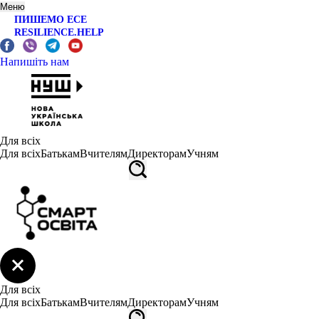
Меню
ПИШЕМО ЕСЕ
RESILIENCE.HELP
Напишіть нам
Для всіх
Для всіх
Батькам
Вчителям
Директорам
Учням
Для всіх
Для всіх
Батькам
Вчителям
Директорам
Учням