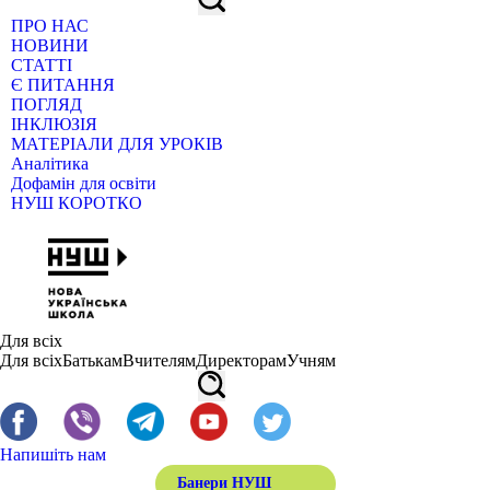
ПРО НАС
НОВИНИ
СТАТТІ
Є ПИТАННЯ
ПОГЛЯД
ІНКЛЮЗІЯ
МАТЕРІАЛИ ДЛЯ УРОКІВ
Аналітика
Дофамін для освіти
НУШ КОРОТКО
Для всіх
Для всіх
Батькам
Вчителям
Директорам
Учням
Напишіть нам
Банери НУШ