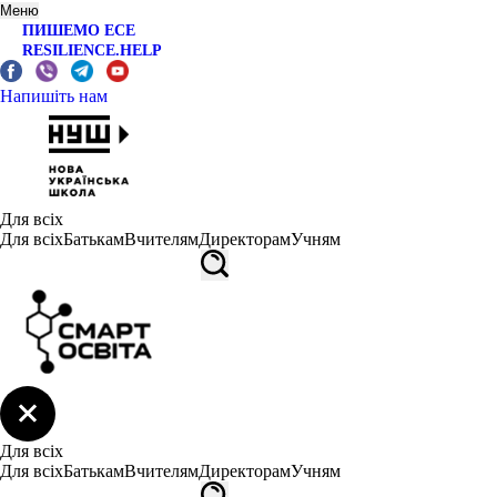
Меню
ПИШЕМО ЕСЕ
RESILIENCE.HELP
Напишіть нам
Для всіх
Для всіх
Батькам
Вчителям
Директорам
Учням
Для всіх
Для всіх
Батькам
Вчителям
Директорам
Учням