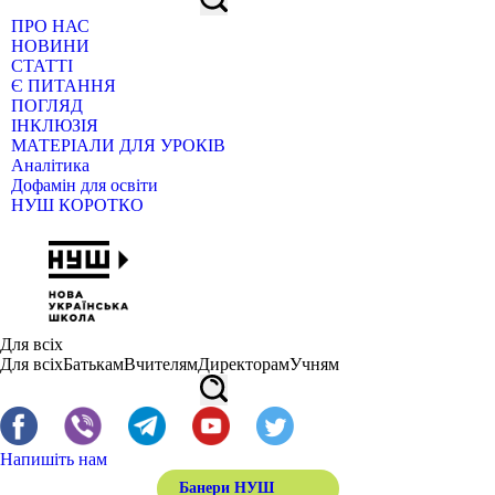
ПРО НАС
НОВИНИ
СТАТТІ
Є ПИТАННЯ
ПОГЛЯД
ІНКЛЮЗІЯ
МАТЕРІАЛИ ДЛЯ УРОКІВ
Аналітика
Дофамін для освіти
НУШ КОРОТКО
Для всіх
Для всіх
Батькам
Вчителям
Директорам
Учням
Напишіть нам
Банери НУШ