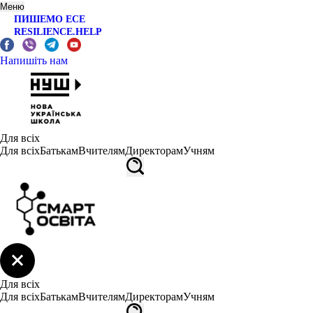
Меню
ПИШЕМО ЕСЕ
RESILIENCE.HELP
Напишіть нам
Для всіх
Для всіх
Батькам
Вчителям
Директорам
Учням
Для всіх
Для всіх
Батькам
Вчителям
Директорам
Учням