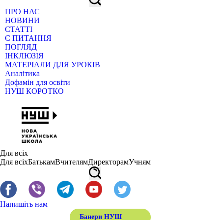
ПРО НАС
НОВИНИ
СТАТТІ
Є ПИТАННЯ
ПОГЛЯД
ІНКЛЮЗІЯ
МАТЕРІАЛИ ДЛЯ УРОКІВ
Аналітика
Дофамін для освіти
НУШ КОРОТКО
Для всіх
Для всіх
Батькам
Вчителям
Директорам
Учням
Напишіть нам
Банери НУШ