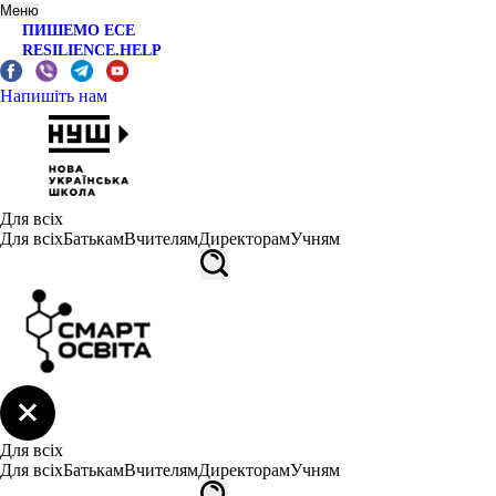
Меню
ПИШЕМО ЕСЕ
RESILIENCE.HELP
Напишіть нам
Для всіх
Для всіх
Батькам
Вчителям
Директорам
Учням
Для всіх
Для всіх
Батькам
Вчителям
Директорам
Учням