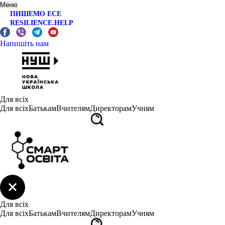
Меню
ПИШЕМО ЕСЕ
RESILIENCE.HELP
Напишіть нам
Для всіх
Для всіх
Батькам
Вчителям
Директорам
Учням
Для всіх
Для всіх
Батькам
Вчителям
Директорам
Учням