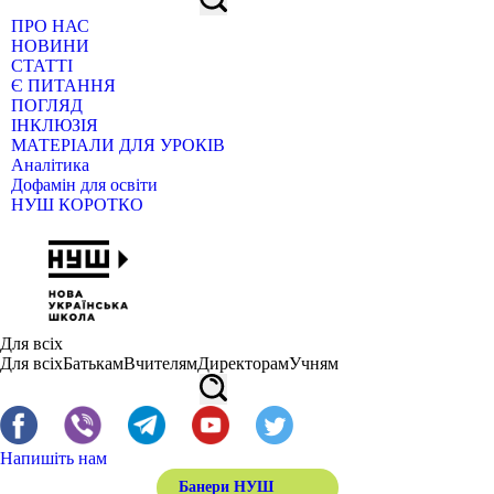
ПРО НАС
НОВИНИ
СТАТТІ
Є ПИТАННЯ
ПОГЛЯД
ІНКЛЮЗІЯ
МАТЕРІАЛИ ДЛЯ УРОКІВ
Аналітика
Дофамін для освіти
НУШ КОРОТКО
Для всіх
Для всіх
Батькам
Вчителям
Директорам
Учням
Напишіть нам
Банери НУШ