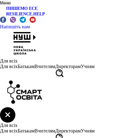
Меню
ПИШЕМО ЕСЕ
RESILIENCE.HELP
Напишіть нам
Для всіх
Для всіх
Батькам
Вчителям
Директорам
Учням
Для всіх
Для всіх
Батькам
Вчителям
Директорам
Учням