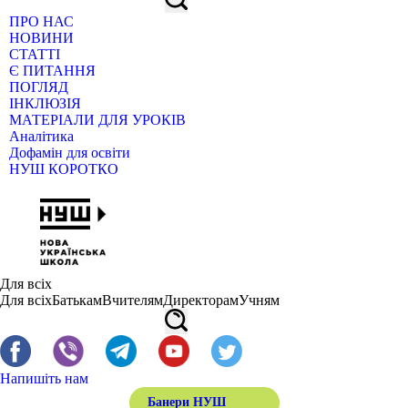
ПРО НАС
НОВИНИ
СТАТТІ
Є ПИТАННЯ
ПОГЛЯД
ІНКЛЮЗІЯ
МАТЕРІАЛИ ДЛЯ УРОКІВ
Аналітика
Дофамін для освіти
НУШ КОРОТКО
Для всіх
Для всіх
Батькам
Вчителям
Директорам
Учням
Напишіть нам
Банери НУШ