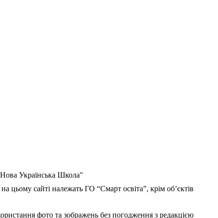
 "Нова Українська Школа"
 на цьому сайті належать ГО “Смарт освіта”, крім об’єктів
користання фото та зображень без погодження з редакцією