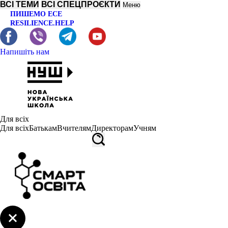
ВСІ ТЕМИ
ВСІ СПЕЦПРОЄКТИ
Меню
ПИШЕМО ЕСЕ
RESILIENCE.HELP
Напишіть нам
Для всіх
Для всіх
Батькам
Вчителям
Директорам
Учням