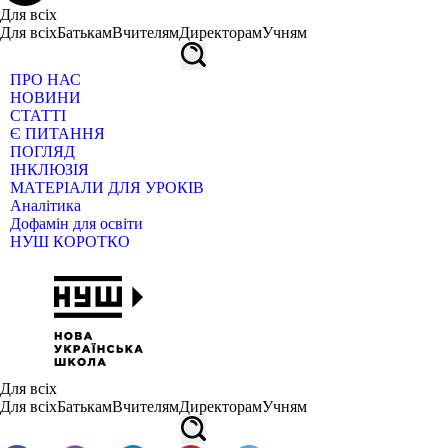
Для всіх
Для всіх
Батькам
Вчителям
Директорам
Учням
ПРО НАС
НОВИНИ
СТАТТІ
Є ПИТАННЯ
ПОГЛЯД
ІНКЛЮЗІЯ
МАТЕРІАЛИ ДЛЯ УРОКІВ
Аналітика
Дофамін для освіти
НУШ КОРОТКО
Для всіх
Для всіх
Батькам
Вчителям
Директорам
Учням