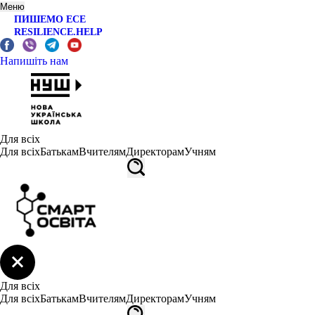
Меню
ПИШЕМО ЕСЕ
RESILIENCE.HELP
Напишіть нам
Для всіх
Для всіх
Батькам
Вчителям
Директорам
Учням
Для всіх
Для всіх
Батькам
Вчителям
Директорам
Учням