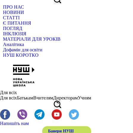
ПРО НАС
НОВИНИ
СТАТТІ
Є ПИТАННЯ
ПОГЛЯД
ІНКЛЮЗІЯ
МАТЕРІАЛИ ДЛЯ УРОКІВ
Аналітика
Дофамін для освіти
НУШ КОРОТКО
Для всіх
Для всіх
Батькам
Вчителям
Директорам
Учням
Напишіть нам
Банери НУШ