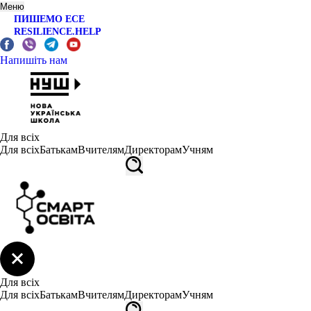
Меню
ПИШЕМО ЕСЕ
RESILIENCE.HELP
Напишіть нам
Для всіх
Для всіх
Батькам
Вчителям
Директорам
Учням
Для всіх
Для всіх
Батькам
Вчителям
Директорам
Учням