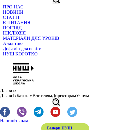
ПРО НАС
НОВИНИ
СТАТТІ
Є ПИТАННЯ
ПОГЛЯД
ІНКЛЮЗІЯ
МАТЕРІАЛИ ДЛЯ УРОКІВ
Аналітика
Дофамін для освіти
НУШ КОРОТКО
Для всіх
Для всіх
Батькам
Вчителям
Директорам
Учням
Напишіть нам
Банери НУШ