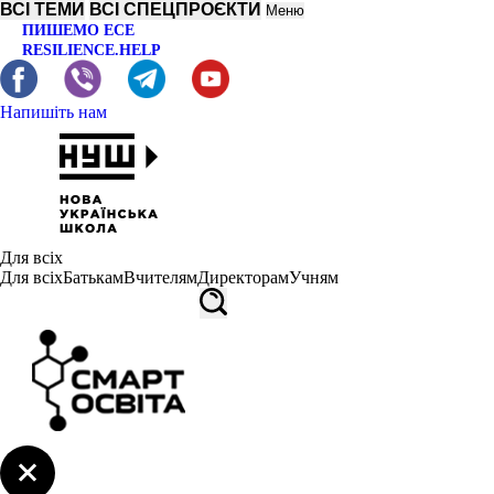
ВСІ ТЕМИ
ВСІ СПЕЦПРОЄКТИ
Меню
ПИШЕМО ЕСЕ
RESILIENCE.HELP
Напишіть нам
Для всіх
Для всіх
Батькам
Вчителям
Директорам
Учням