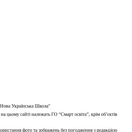
 "Нова Українська Школа"
 на цьому сайті належать ГО “Смарт освіта”, крім об’єктів
користання фото та зображень без погодження з редакцією