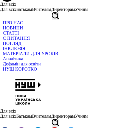
Для всіх
Для всіх
Батькам
Вчителям
Директорам
Учням
ПРО НАС
НОВИНИ
СТАТТІ
Є ПИТАННЯ
ПОГЛЯД
ІНКЛЮЗІЯ
МАТЕРІАЛИ ДЛЯ УРОКІВ
Аналітика
Дофамін для освіти
НУШ КОРОТКО
Для всіх
Для всіх
Батькам
Вчителям
Директорам
Учням