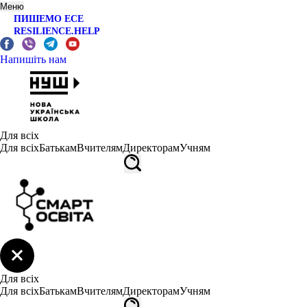
Меню
ПИШЕМО ЕСЕ
RESILIENCE.HELP
Напишіть нам
Для всіх
Для всіх
Батькам
Вчителям
Директорам
Учням
Для всіх
Для всіх
Батькам
Вчителям
Директорам
Учням