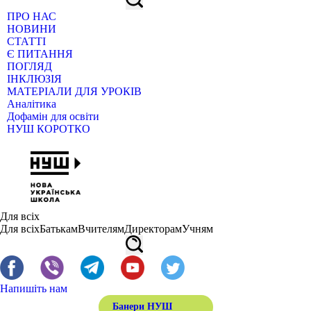
ПРО НАС
НОВИНИ
СТАТТІ
Є ПИТАННЯ
ПОГЛЯД
ІНКЛЮЗІЯ
МАТЕРІАЛИ ДЛЯ УРОКІВ
Аналітика
Дофамін для освіти
НУШ КОРОТКО
Для всіх
Для всіх
Батькам
Вчителям
Директорам
Учням
Напишіть нам
Банери НУШ