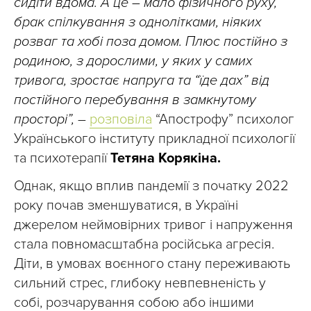
сидіти вдома. А це – мало фізичного руху,
брак спілкування з однолітками, ніяких
розваг та хобі поза домом. Плюс постійно з
родиною, з дорослими, у яких у самих
тривога, зростає напруга та “їде дах” від
постійного перебування в замкнутому
просторі”,
–
розповіла
“Апострофу” психолог
Українського інституту прикладної психології
та психотерапії
Тетяна Корякіна.
Однак, якщо вплив пандемії з початку 2022
року почав зменшуватися, в Україні
джерелом неймовірних тривог і напруження
стала повномасштабна російська агресія.
Діти, в умовах воєнного стану переживають
сильний стрес, глибоку невпевненість у
собі, розчарування собою або іншими