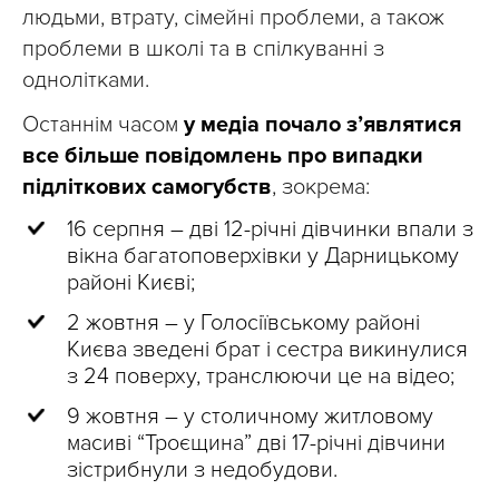
людьми, втрату, сімейні проблеми, а також
проблеми в школі та в спілкуванні з
однолітками.
Останнім часом
у медіа почало з’являтися
все більше повідомлень про випадки
підліткових самогубств
, зокрема:
16 серпня – дві 12-річні дівчинки впали з
вікна багатоповерхівки у Дарницькому
районі Києві;
2 жовтня – у Голосіївському районі
Києва зведені брат і сестра викинулися
з 24 поверху, транслюючи це на відео;
9 жовтня – у столичному житловому
масиві “Троєщина” дві 17-річні дівчини
зістрибнули з недобудови.