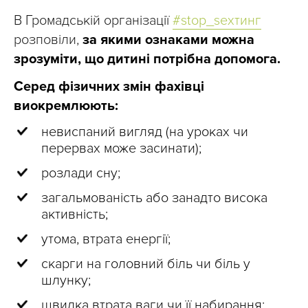
В Громадській організації
#stop_sexтинг
розповіли,
за якими ознаками можна
зрозуміти, що дитині потрібна допомога.
Серед фізичних змін фахівці
виокремлюють:
невиспаний вигляд (на уроках чи
перервах може засинати);
розлади сну;
загальмованість або занадто висока
активність;
утома, втрата енергії;
скарги на головний біль чи біль у
шлунку;
швидка втрата ваги чи її набирання;