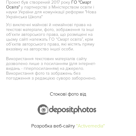
Проект був створений 2017 року
ГО "Смарт
Освіта"
у партнерстві з Міністерством освіти і
науки України для комунікації реформи "Нова
Українська Школа"
Усі виключні майнові й немайнові права на
текстові матеріали, фото, зображення та інші
об’єкти авторського права, що розміщені на
цьому сайті належать ГО “Смарт освіта”, крім
об’єктів авторського права, які містять пряму
вказівку на авторство іншої особи.
Використання текстових матеріалів сайту
дозволено лише з посиланням (для інтернет-
видань - гіперпосиланням) на джерело.
Використання фото та зображень без
погодження з редакцією суворо заборонено.
Стокові фото від
Розробка веб-сайту
"Activemedia"