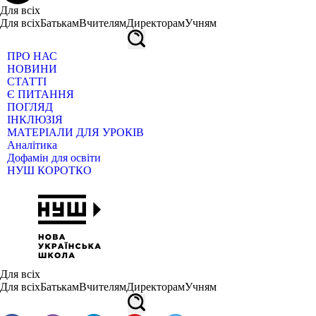
Для всіх
Для всіх
Батькам
Вчителям
Директорам
Учням
ПРО НАС
НОВИНИ
СТАТТІ
Є ПИТАННЯ
ПОГЛЯД
ІНКЛЮЗІЯ
МАТЕРІАЛИ ДЛЯ УРОКІВ
Аналітика
Дофамін для освіти
НУШ КОРОТКО
Для всіх
Для всіх
Батькам
Вчителям
Директорам
Учням