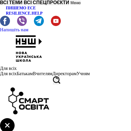
ВСІ ТЕМИ
ВСІ СПЕЦПРОЄКТИ
Меню
ПИШЕМО ЕСЕ
RESILIENCE.HELP
Напишіть нам
Для всіх
Для всіх
Батькам
Вчителям
Директорам
Учням