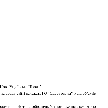
 "Нова Українська Школа"
 на цьому сайті належать ГО “Смарт освіта”, крім об’єктів
користання фото та зображень без погодження з редакцією