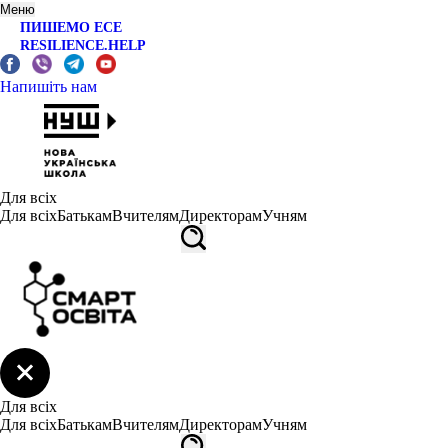
Меню
ПИШЕМО ЕСЕ
RESILIENCE.HELP
Напишіть нам
Для всіх
Для всіх
Батькам
Вчителям
Директорам
Учням
Для всіх
Для всіх
Батькам
Вчителям
Директорам
Учням