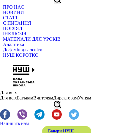
ПРО НАС
НОВИНИ
СТАТТІ
Є ПИТАННЯ
ПОГЛЯД
ІНКЛЮЗІЯ
МАТЕРІАЛИ ДЛЯ УРОКІВ
Аналітика
Дофамін для освіти
НУШ КОРОТКО
Для всіх
Для всіх
Батькам
Вчителям
Директорам
Учням
Напишіть нам
Банери НУШ