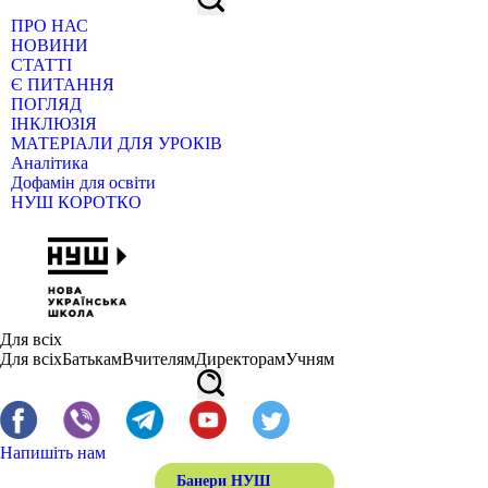
ПРО НАС
НОВИНИ
СТАТТІ
Є ПИТАННЯ
ПОГЛЯД
ІНКЛЮЗІЯ
МАТЕРІАЛИ ДЛЯ УРОКІВ
Аналітика
Дофамін для освіти
НУШ КОРОТКО
Для всіх
Для всіх
Батькам
Вчителям
Директорам
Учням
Напишіть нам
Банери НУШ