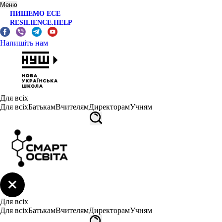
Меню
ПИШЕМО ЕСЕ
RESILIENCE.HELP
Напишіть нам
Для всіх
Для всіх
Батькам
Вчителям
Директорам
Учням
Для всіх
Для всіх
Батькам
Вчителям
Директорам
Учням