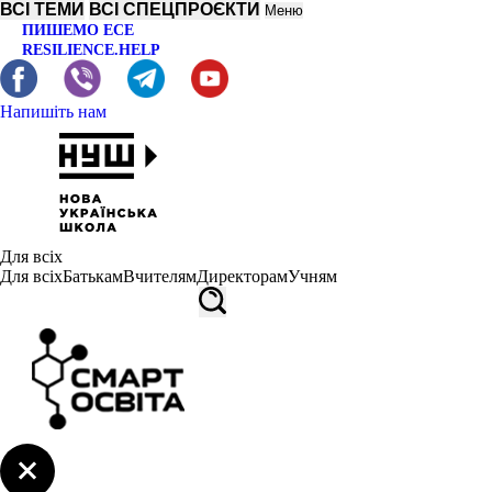
ВСІ ТЕМИ
ВСІ СПЕЦПРОЄКТИ
Меню
ПИШЕМО ЕСЕ
RESILIENCE.HELP
Напишіть нам
Для всіх
Для всіх
Батькам
Вчителям
Директорам
Учням