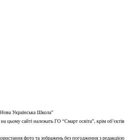
 "Нова Українська Школа"
 на цьому сайті належать ГО “Смарт освіта”, крім об’єктів
користання фото та зображень без погодження з редакцією