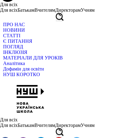
Для всіх
Для всіх
Батькам
Вчителям
Директорам
Учням
ПРО НАС
НОВИНИ
СТАТТІ
Є ПИТАННЯ
ПОГЛЯД
ІНКЛЮЗІЯ
МАТЕРІАЛИ ДЛЯ УРОКІВ
Аналітика
Дофамін для освіти
НУШ КОРОТКО
Для всіх
Для всіх
Батькам
Вчителям
Директорам
Учням