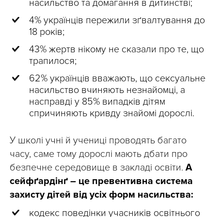
насильство та домагання в дитинстві;
4% українців пережили зґвалтування до
18 років;
43% жертв нікому не сказали про те, що
трапилося;
62% українців вважають, що сексуальне
насильство вчиняють незнайомці, а
насправді у 85% випадків дітям
спричиняють кривду знайомі дорослі.
У школі учні й учениці проводять багато
часу, саме тому дорослі мають дбати про
безпечне середовище в закладі освіти.
А
сейфґардінґ – це превентивна система
захисту дітей від усіх форм насильства:
кодекс поведінки учасників освітнього