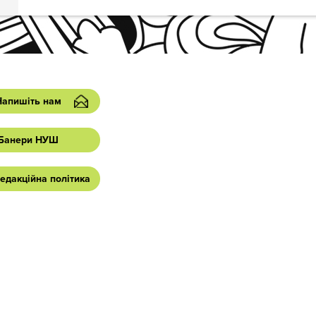
Напишіть нам
Банери НУШ
едакційна політика