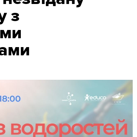
у з
ими
гами