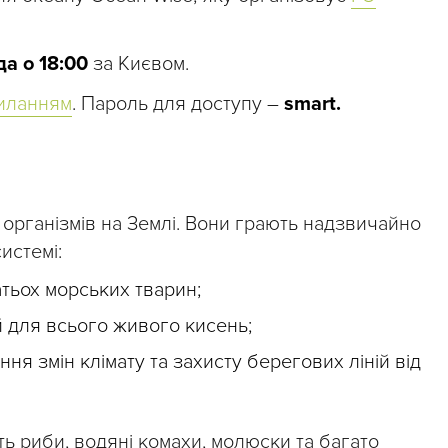
а о 18:00
за Києвом.
иланням
. Пароль для доступу –
smart.
 організмів на Землі. Вони грають надзвичайно
истемі:
атьох морських тварин;
 для всього живого кисень;
я змін клімату та захисту берегових ліній від
уть риби, водяні комахи, молюски та багато