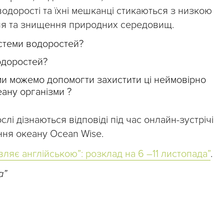
водорості та їхні мешканці стикаються з низкою
ня та знищення природних середовищ.
стеми водоростей?
одоростей?
 ми можемо допомогти захистити ці неймовірно
ану організми ?
ослі дізнаються відповіді під час онлайн-зустрічі
ння океану Ocean Wise.
вляє англійською”: розклад на 6 –11 листопада”
.
а”