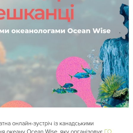
атна онлайн-зустріч із канадськими
я океану Ocean Wise, яку організовує
ГО