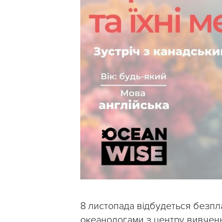
8 листопада відбудеться безпл
океанологами з центру вивченн