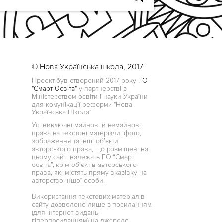
© Нова Українська школа, 2017
Проект був створений 2017 року
ГО
"Смарт Освіта"
у партнерстві з
Міністерством освіти і науки України
для комунікації реформи "Нова
Українська Школа"
Усі виключні майнові й немайнові
права на текстові матеріали, фото,
зображення та інші об’єкти
авторського права, що розміщені на
цьому сайті належать ГО “Смарт
освіта”, крім об’єктів авторського
права, які містять пряму вказівку на
авторство іншої особи.
Використання текстових матеріалів
сайту дозволено лише з посиланням
(для інтернет-видань -
гіперпосиланням) на джерело.