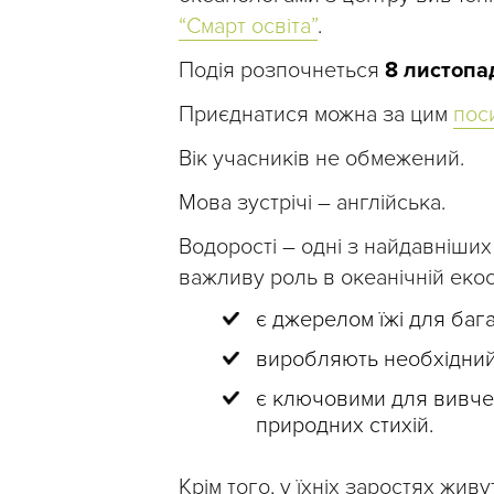
“Смарт освіта”
.
Подія розпочнеться
8 листопад
Приєднатися можна за цим
пос
Вік учасників не обмежений.
Мова зустрічі – англійська.
Водорості – одні з найдавніших
важливу роль в океанічній екос
є джерелом їжі для баг
виробляють необхідний
є ключовими для вивченн
природних стихій.
Крім того, у їхніх заростях жив