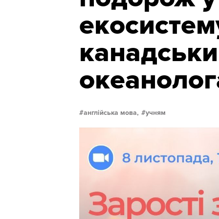
екосистем
канадськ
океаноло
англійська мова,
учням