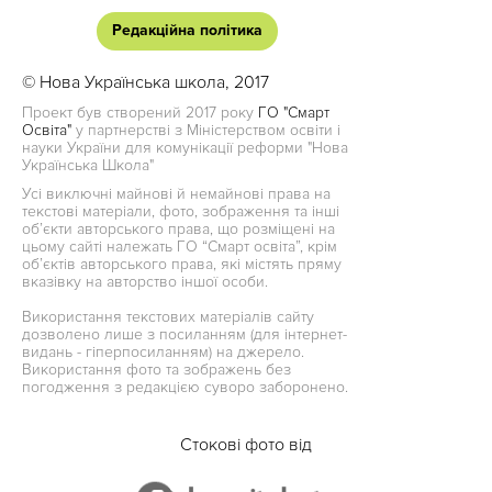
Редакційна політика
© Нова Українська школа, 2017
Проект був створений 2017 року
ГО "Смарт
Освіта"
у партнерстві з Міністерством освіти і
науки України для комунікації реформи "Нова
Українська Школа"
Усі виключні майнові й немайнові права на
текстові матеріали, фото, зображення та інші
об’єкти авторського права, що розміщені на
цьому сайті належать ГО “Смарт освіта”, крім
об’єктів авторського права, які містять пряму
вказівку на авторство іншої особи.
Використання текстових матеріалів сайту
дозволено лише з посиланням (для інтернет-
видань - гіперпосиланням) на джерело.
Використання фото та зображень без
погодження з редакцією суворо заборонено.
Стокові фото від