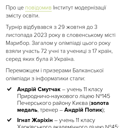
Про це
повідомив
Інститут модернізації
змісту освіти.
Турнір відбувався з 29 жовтня до 3
листопада 2023 року в словенському місті
Марибор. Загалом у олімпіаді цього року
взяли участь 72 учні та учениці з 17 країн,
серед яких була й Україна.
Переможцем і призерами Балканської
олімпіади з інформатики стали:
Андрій Смутчак
– учень 11 класу
Природничо-наукового ліцею №145
Печерського району Києва (
золота
медаль
, тренер –
Андрій Попик
);
Ігнат Жаріхін
– учень 11 класу
Харківського академічного ліцею №45;