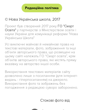
Редакційна політика
© Нова Українська школа, 2017
Проект був створений 2017 року
ГО "Смарт
Освіта"
у партнерстві з Міністерством освіти і
науки України для комунікації реформи "Нова
Українська Школа"
Усі виключні майнові й немайнові права на
текстові матеріали, фото, зображення та інші
об’єкти авторського права, що розміщені на
цьому сайті належать ГО “Смарт освіта”, крім
об’єктів авторського права, які містять пряму
вказівку на авторство іншої особи.
Використання текстових матеріалів сайту
дозволено лише з посиланням (для інтернет-
видань - гіперпосиланням) на джерело.
Використання фото та зображень без
погодження з редакцією суворо заборонено.
Стокові фото від