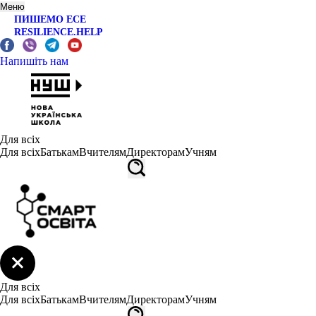
Меню
ПИШЕМО ЕСЕ
RESILIENCE.HELP
Напишіть нам
Для всіх
Для всіх
Батькам
Вчителям
Директорам
Учням
Для всіх
Для всіх
Батькам
Вчителям
Директорам
Учням