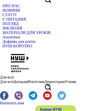
ПРО НАС
НОВИНИ
СТАТТІ
Є ПИТАННЯ
ПОГЛЯД
ІНКЛЮЗІЯ
МАТЕРІАЛИ ДЛЯ УРОКІВ
Аналітика
Дофамін для освіти
НУШ КОРОТКО
Для всіх
Для всіх
Батькам
Вчителям
Директорам
Учням
Напишіть нам
Банери НУШ