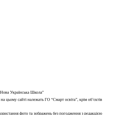
 "Нова Українська Школа"
 на цьому сайті належать ГО “Смарт освіта”, крім об’єктів
користання фото та зображень без погодження з редакцією