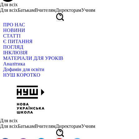
Для всіх
Для всіх
Батькам
Вчителям
Директорам
Учням
ПРО НАС
НОВИНИ
СТАТТІ
Є ПИТАННЯ
ПОГЛЯД
ІНКЛЮЗІЯ
МАТЕРІАЛИ ДЛЯ УРОКІВ
Аналітика
Дофамін для освіти
НУШ КОРОТКО
Для всіх
Для всіх
Батькам
Вчителям
Директорам
Учням