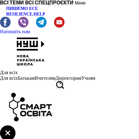
ВСІ ТЕМИ
ВСІ СПЕЦПРОЄКТИ
Меню
ПИШЕМО ЕСЕ
RESILIENCE.HELP
Напишіть нам
Для всіх
Для всіх
Батькам
Вчителям
Директорам
Учням