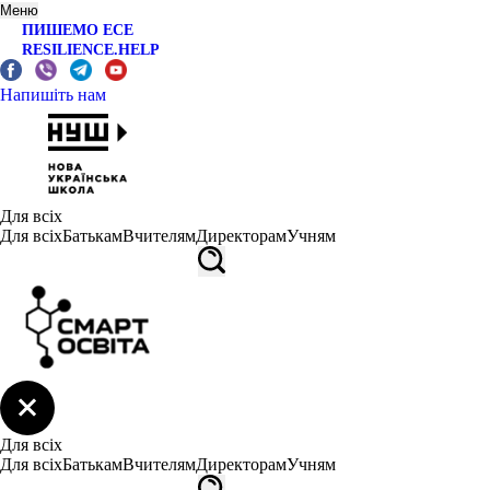
Меню
ПИШЕМО ЕСЕ
RESILIENCE.HELP
Напишіть нам
Для всіх
Для всіх
Батькам
Вчителям
Директорам
Учням
Для всіх
Для всіх
Батькам
Вчителям
Директорам
Учням