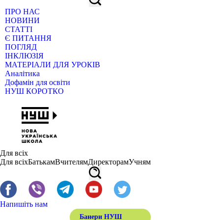
ПРО НАС
НОВИНИ
СТАТТІ
Є ПИТАННЯ
ПОГЛЯД
ІНКЛЮЗІЯ
МАТЕРІАЛИ ДЛЯ УРОКІВ
Аналітика
Дофамін для освіти
НУШ КОРОТКО
Для всіх
Для всіх
Батькам
Вчителям
Директорам
Учням
Напишіть нам
Банери НУШ