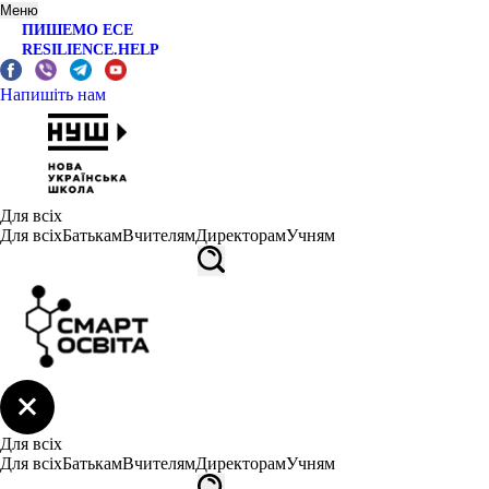
Меню
ПИШЕМО ЕСЕ
RESILIENCE.HELP
Напишіть нам
Для всіх
Для всіх
Батькам
Вчителям
Директорам
Учням
Для всіх
Для всіх
Батькам
Вчителям
Директорам
Учням