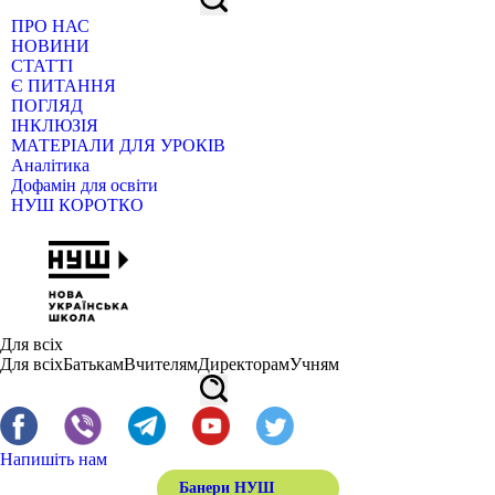
ПРО НАС
НОВИНИ
СТАТТІ
Є ПИТАННЯ
ПОГЛЯД
ІНКЛЮЗІЯ
МАТЕРІАЛИ ДЛЯ УРОКІВ
Аналітика
Дофамін для освіти
НУШ КОРОТКО
Для всіх
Для всіх
Батькам
Вчителям
Директорам
Учням
Напишіть нам
Банери НУШ