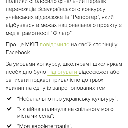
політики оголосило фінальний перелік
переможців Всеукраїнського конкурсу
учнівських відеосюжетів “Репортер”, який
відбувався в межах національного проєкту з
медіаграмотності “Фільтр”.
Про це МКІП
повідомило
на своїй сторінці у
Facebook.
За умовами конкурсу, школярам і школяркам
необхідно було
підготувати
відеосюжет або
записати подкаст тривалістю до трьох
хвилин на одну із запропонованих тем:
“Небанально про українську культуру”;
“Як війна вплинула на спільноту мого
міста чи села”;
“Моя євроінтеграція”.