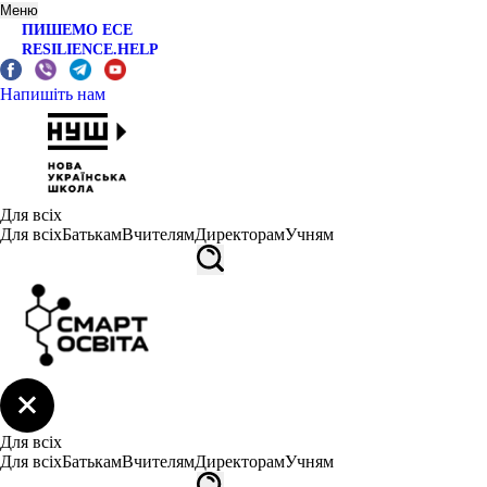
Меню
ПИШЕМО ЕСЕ
RESILIENCE.HELP
Напишіть нам
Для всіх
Для всіх
Батькам
Вчителям
Директорам
Учням
Для всіх
Для всіх
Батькам
Вчителям
Директорам
Учням