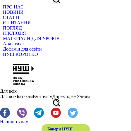
ПРО НАС
НОВИНИ
СТАТТІ
Є ПИТАННЯ
ПОГЛЯД
ІНКЛЮЗІЯ
МАТЕРІАЛИ ДЛЯ УРОКІВ
Аналітика
Дофамін для освіти
НУШ КОРОТКО
Для всіх
Для всіх
Батькам
Вчителям
Директорам
Учням
Напишіть нам
Банери НУШ