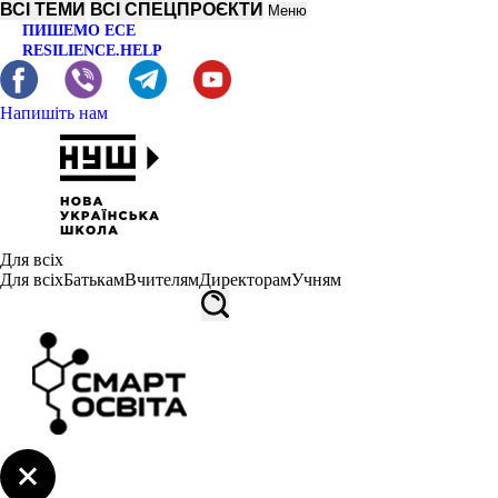
ВСІ ТЕМИ
ВСІ СПЕЦПРОЄКТИ
Меню
ПИШЕМО ЕСЕ
RESILIENCE.HELP
Напишіть нам
Для всіх
Для всіх
Батькам
Вчителям
Директорам
Учням