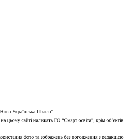
 "Нова Українська Школа"
 на цьому сайті належать ГО “Смарт освіта”, крім об’єктів
користання фото та зображень без погодження з редакцією