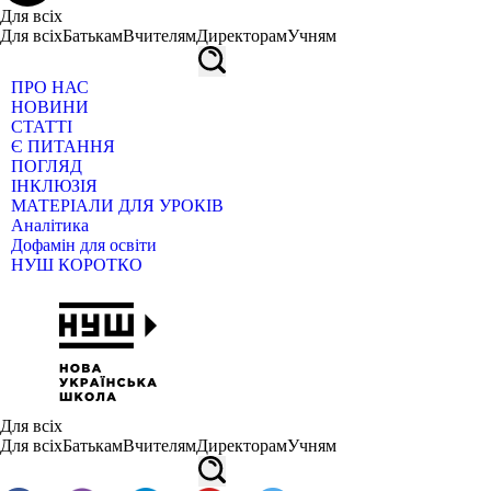
Для всіх
Для всіх
Батькам
Вчителям
Директорам
Учням
ПРО НАС
НОВИНИ
СТАТТІ
Є ПИТАННЯ
ПОГЛЯД
ІНКЛЮЗІЯ
МАТЕРІАЛИ ДЛЯ УРОКІВ
Аналітика
Дофамін для освіти
НУШ КОРОТКО
Для всіх
Для всіх
Батькам
Вчителям
Директорам
Учням