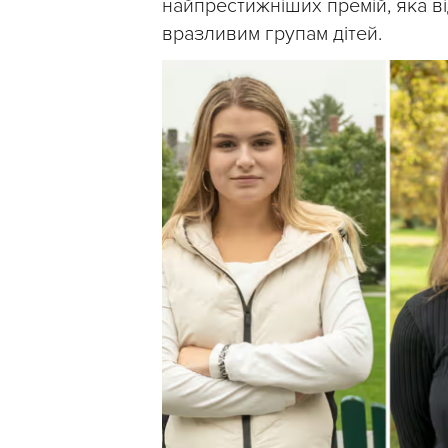
найпрестижніших премій, яка в
вразливим групам дітей.