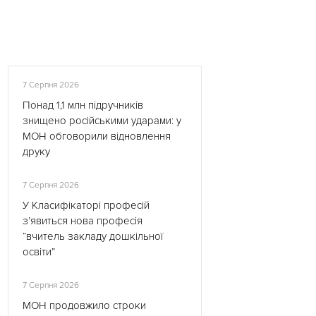
7 Серпня 2026
Понад 1,1 млн підручників
знищено російськими ударами: у
МОН обговорили відновлення
друку
7 Серпня 2026
У Класифікаторі професій
з’явиться нова професія
“вчитель закладу дошкільної
освіти”
7 Серпня 2026
МОН продовжило строки