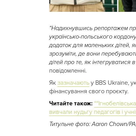
“Надихнувшись репортажем про
українсько-польського кордону,
додаток для маленьких дітей, я
зрозуміти, де вони перебувают
дітей про те, як інтегруватися 
повідомленні.
Як
зазначають
у BBS Ukraine, ук
фінансування свого проєкту.
Читайте також:
““Ігнобелівська
вивчали нудьгу педагогів і учні
Титульне фото: Aaron Chown/PA, 