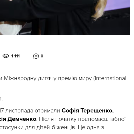
1 111
0
и Міжнародну дитячу премію миру (International
.
 17 листопада отримали
Софія Терещенко,
сія Демченко
. Після початку повномасштабної
стосунки для дітей-біженців. Це одна з