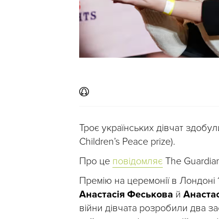
Троє українських дівчат здобул
Children’s Peace prize).
Про це
повідомляє
The Guardian
Премію на церемонії в Лондоні
Анастасія Феськова
й
Анаста
війни дівчата розробили два за