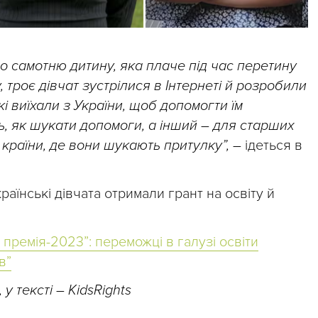
 самотню дитину, яка плаче під час перетину
 троє дівчат зустрілися в Інтернеті й розробили
кі виїхали з України, щоб допомогти їм
ь, як шукати допомоги, а інший – для старших
в країни, де вони шукають притулку”, –
ідеться в
раїнські дівчата отримали грант на освіту й
 премія-2023”: переможці в галузі освіти
в”
у тексті – KidsRights