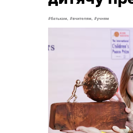
батькам,
вчителям,
учням