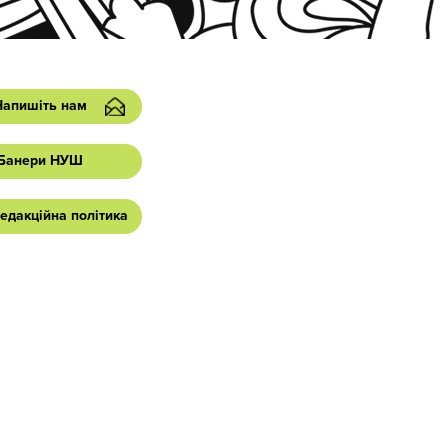
Напишіть нам
Банери НУШ
едакційна політика