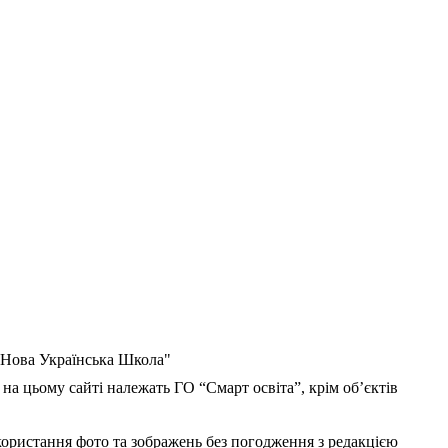
 "Нова Українська Школа"
 на цьому сайті належать ГО “Смарт освіта”, крім об’єктів
користання фото та зображень без погодження з редакцією