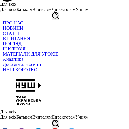
Для всіх
Для всіх
Батькам
Вчителям
Директорам
Учням
ПРО НАС
НОВИНИ
СТАТТІ
Є ПИТАННЯ
ПОГЛЯД
ІНКЛЮЗІЯ
МАТЕРІАЛИ ДЛЯ УРОКІВ
Аналітика
Дофамін для освіти
НУШ КОРОТКО
Для всіх
Для всіх
Батькам
Вчителям
Директорам
Учням