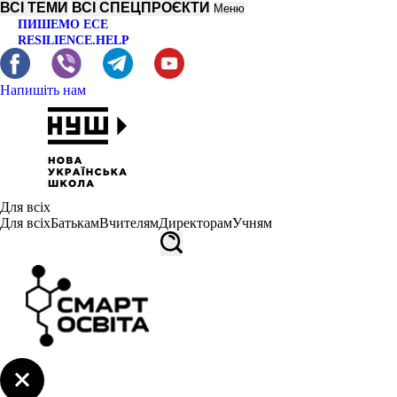
ВСІ ТЕМИ
ВСІ СПЕЦПРОЄКТИ
Меню
ПИШЕМО ЕСЕ
RESILIENCE.HELP
Напишіть нам
Для всіх
Для всіх
Батькам
Вчителям
Директорам
Учням