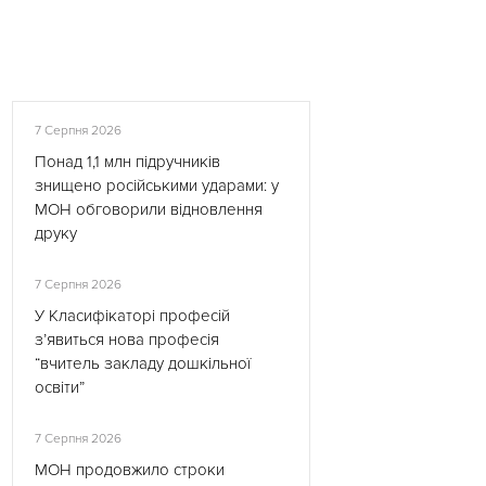
7 Серпня 2026
Понад 1,1 млн підручників
знищено російськими ударами: у
МОН обговорили відновлення
друку
7 Серпня 2026
У Класифікаторі професій
з’явиться нова професія
“вчитель закладу дошкільної
освіти”
7 Серпня 2026
МОН продовжило строки