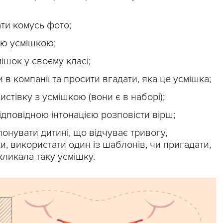
ати комусь фото;
кою усмішкою;
шок у своєму класі;
и в компанії та просити вгадати, яка це усмішка;
истівку з усмішкою (вони є в наборі);
ідповідною інтонацією розповісти вірш;
онувати дитині, що відчуває тривогу,
и, використати один із шаблонів, чи пригадати,
кликала таку усмішку.