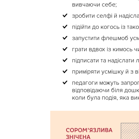
вивчаючи себе;
зробити селфі й надісл
підійти до когось із та
запустити флешмоб усмі
грати вдвох із кимось ч
підписати та надіслати л
приміряти усмішку й з в
педагоги можуть запроп
відповідаючи біля дошк
коли була подія, яка ви