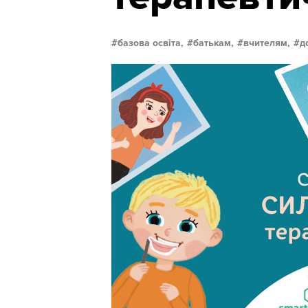
базова освіта,
батькам,
вчителям,
д