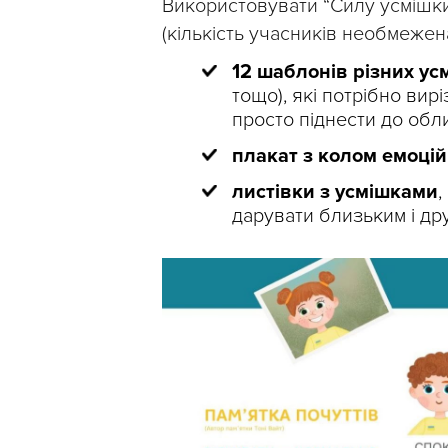
Використовувати “Силу усмішки”
(кількість учасників необмежена)
12 шаблонів різних ус
тощо), які потрібно вирі
просто піднести до обл
плакат з колом емоцій
листівки з усмішками
,
дарувати близьким і др