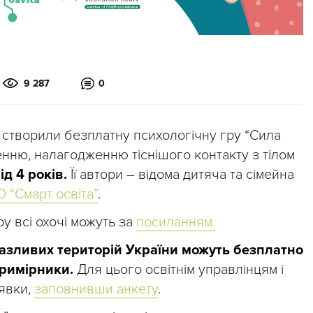
9 287
0
тян створили безплатну психологічну гру “Сила
енню, налагодженню тіснішого контакту з тілом
ід 4 років.
Її автори – відома дитяча та сімейна
О “Смарт освіта”
.
у всі охочі можуть за
посиланням.
разливих територій України можуть безплатно
римірники.
Для цього освітнім управлінцям і
явки,
заповнивши анкету
.