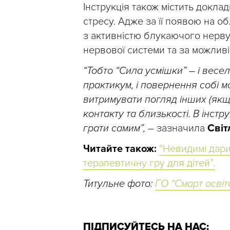
Інструкція також містить докл
стресу. Адже за її появою на обл
з активністю блукаючого нерву 
нервової системи та за можлив
“Тобто “Сила усмішки” – і весел
практикум, і повернення собі 
витримувати погляд інших (якщо 
контакту та близькості. В інстру
грати самим”,
– зазначила
Світ
Читайте також:
“Невидимі дари
терапевтичну гру для дітей”.
Титульне фото:
ГО “Смарт освіт
ПІДПИСУЙТЕСЬ НА НАС: