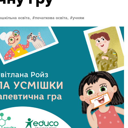
ошкільна освіта,
початкова освіта,
учням