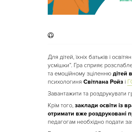
Для дітей, їхніх батьків і осві
усмішки”. Гра сприяє розслабл
та емоційному зціленню
дітей в
психологиня
Світлана Ройз
і
Г
Завантажити та роздрукувати гр
Крім того,
заклади освіти із в
отримати вже роздруковані п
педагогам необхідно подати за