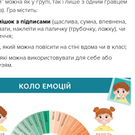
 можна як у групі, так і лише з одним гравцем
. Гра містить:
мішок з підписами
(щаслива, сумна, впевнена,
зати, наклеїти на паличку (трубочку, ложку), чи
иччя;
, який можна повісити на стіні вдома чи в класі;
 які можна використовувати для себе або
узям.