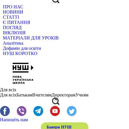
ПРО НАС
НОВИНИ
СТАТТІ
Є ПИТАННЯ
ПОГЛЯД
ІНКЛЮЗІЯ
МАТЕРІАЛИ ДЛЯ УРОКІВ
Аналітика
Дофамін для освіти
НУШ КОРОТКО
Для всіх
Для всіх
Батькам
Вчителям
Директорам
Учням
Напишіть нам
Банери НУШ