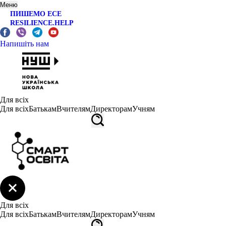
Меню
ПИШЕМО ЕСЕ
RESILIENCE.HELP
Напишіть нам
Для всіх
Для всіх
Батькам
Вчителям
Директорам
Учням
Для всіх
Для всіх
Батькам
Вчителям
Директорам
Учням