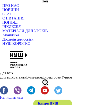
ПРО НАС
НОВИНИ
СТАТТІ
Є ПИТАННЯ
ПОГЛЯД
ІНКЛЮЗІЯ
МАТЕРІАЛИ ДЛЯ УРОКІВ
Аналітика
Дофамін для освіти
НУШ КОРОТКО
Для всіх
Для всіх
Батькам
Вчителям
Директорам
Учням
Напишіть нам
Банери НУШ