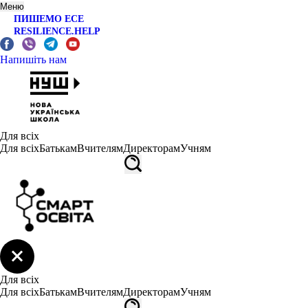
Меню
ПИШЕМО ЕСЕ
RESILIENCE.HELP
Напишіть нам
Для всіх
Для всіх
Батькам
Вчителям
Директорам
Учням
Для всіх
Для всіх
Батькам
Вчителям
Директорам
Учням