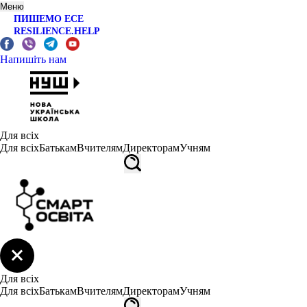
Меню
ПИШЕМО ЕСЕ
RESILIENCE.HELP
Напишіть нам
Для всіх
Для всіх
Батькам
Вчителям
Директорам
Учням
Для всіх
Для всіх
Батькам
Вчителям
Директорам
Учням