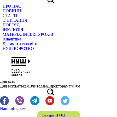
ПРО НАС
НОВИНИ
СТАТТІ
Є ПИТАННЯ
ПОГЛЯД
ІНКЛЮЗІЯ
МАТЕРІАЛИ ДЛЯ УРОКІВ
Аналітика
Дофамін для освіти
НУШ КОРОТКО
Для всіх
Для всіх
Батькам
Вчителям
Директорам
Учням
Напишіть нам
Банери НУШ