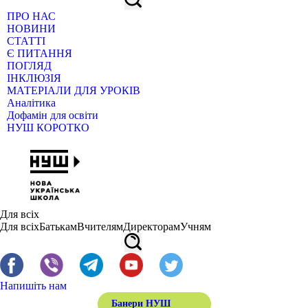
ПРО НАС
НОВИНИ
СТАТТІ
Є ПИТАННЯ
ПОГЛЯД
ІНКЛЮЗІЯ
МАТЕРІАЛИ ДЛЯ УРОКІВ
Аналітика
Дофамін для освіти
НУШ КОРОТКО
Для всіх
Для всіх
Батькам
Вчителям
Директорам
Учням
Напишіть нам
Банери НУШ