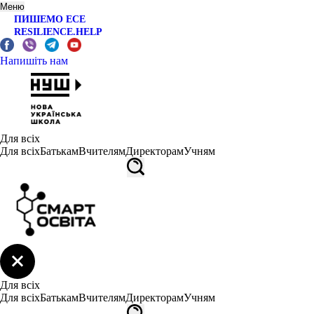
Меню
ПИШЕМО ЕСЕ
RESILIENCE.HELP
Напишіть нам
Для всіх
Для всіх
Батькам
Вчителям
Директорам
Учням
Для всіх
Для всіх
Батькам
Вчителям
Директорам
Учням