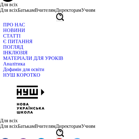
Для всіх
Для всіх
Батькам
Вчителям
Директорам
Учням
ПРО НАС
НОВИНИ
СТАТТІ
Є ПИТАННЯ
ПОГЛЯД
ІНКЛЮЗІЯ
МАТЕРІАЛИ ДЛЯ УРОКІВ
Аналітика
Дофамін для освіти
НУШ КОРОТКО
Для всіх
Для всіх
Батькам
Вчителям
Директорам
Учням