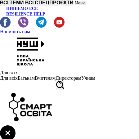
ВСІ ТЕМИ
ВСІ СПЕЦПРОЄКТИ
Меню
ПИШЕМО ЕСЕ
RESILIENCE.HELP
Напишіть нам
Для всіх
Для всіх
Батькам
Вчителям
Директорам
Учням