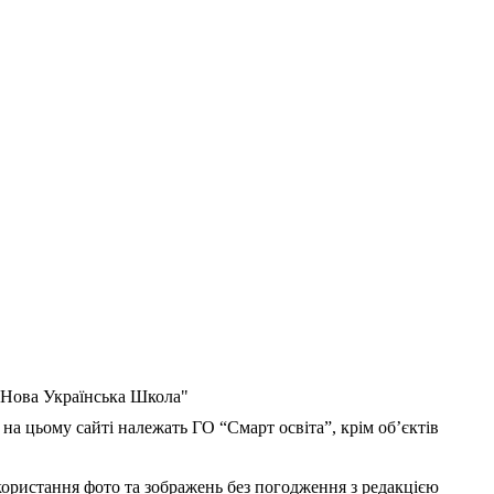
 "Нова Українська Школа"
 на цьому сайті належать ГО “Смарт освіта”, крім об’єктів
користання фото та зображень без погодження з редакцією