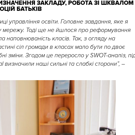
ВИЗНАЧЕННЯ ЗАКЛАДУ, РОБОТА ЗІ ШКВАЛОМ
ОЦІЙ БАТЬКІВ
иці управління освіти. Головне завдання, яке я
у мережу. Тоді ще не йшлося про реформування
ла наповнюваність класів. Так, з огляду на
астині сіл громади в класах мало бути по двоє
бні зміни. Згодом це переросло у SWOT-аналіз, пі
nal визначили наші сильні та слабкі сторони”, –