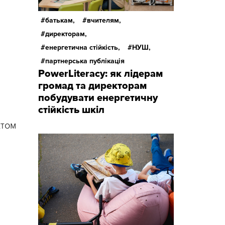
батькам,
вчителям,
директорам,
енергетична стійкість,
НУШ,
партнерська публікація
PowerLiteracy: як лідерам
громад та директорам
побудувати енергетичну
стійкість шкіл
ктом