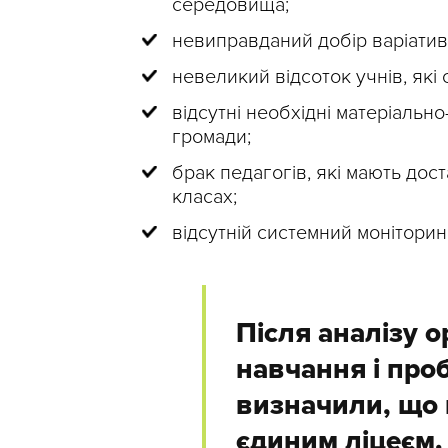
середовища;
невиправданий добір варіативн
невеликий відсоток учнів, які
відсутні необхідні матеріальн
громади;
брак педагогів, які мають дост
класах;
відсутній системний монітори
Після аналізу о
навчання і про
визначили, що 
єдиним ліцеєм.