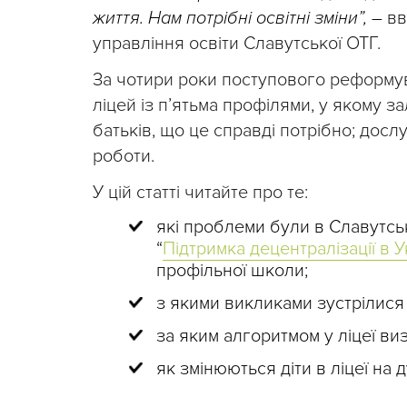
життя. Нам потрібні освітні зміни”, –
в
управління освіти Славутської ОТГ.
За чотири роки поступового реформув
ліцей із п’ятьма профілями, у якому
батьків, що це справді потрібно; досл
роботи.
У цій статті читайте про те:
які проблеми були в Славутськ
“
Підтримка децентралізації в У
профільної школи;
з якими викликами зустрілися 
за яким алгоритмом у ліцеї ви
як змінюються діти в ліцеї на д