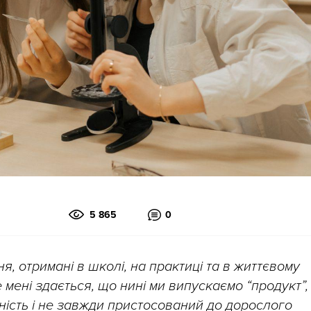
5 865
0
я, отримані в школі, на практиці та в життєвому
е мені здається, що нині ми випускаємо “продукт”,
ність і не завжди пристосований до дорослого