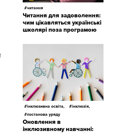
читання
Читання для задоволення:
чим цікавляться українські
школярі поза програмою
д
інклюзивна освіта,
інклюзія,
постанова уряду
Оновлення в
інклюзивному навчанні: