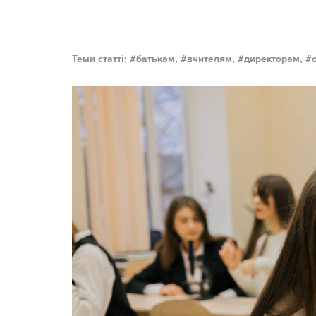
Теми статті:
батькам,
вчителям,
директорам,