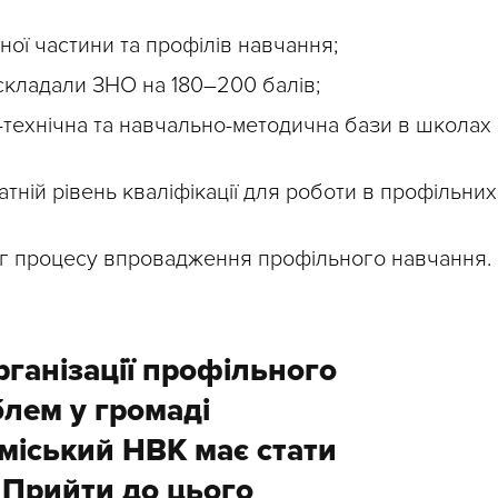
ої частини та профілів навчання;
 складали ЗНО на 180–200 балів;
о-технічна та навчально-методична бази в школах
атній рівень кваліфікації для роботи в профільних
нг процесу впровадження профільного навчання.
рганізації профільного
блем у громаді
міський НВК має стати
 Прийти до цього