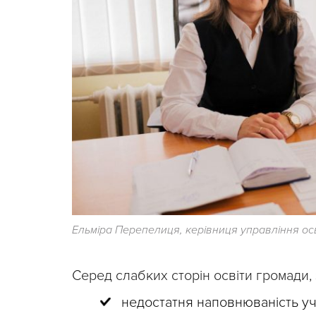
Ельміра Перепелиця, керівниця управління ос
Серед слабких сторін освіти громади,
недостатня наповнюваність уч