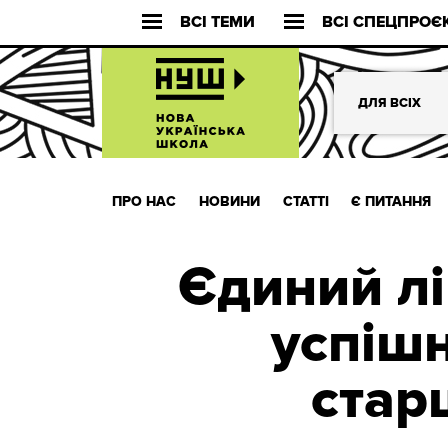
ВСІ ТЕМИ
ВСІ СПЕЦПРОЄ
ДЛЯ ВСІХ
ПРО НАС
НОВИНИ
СТАТТІ
Є ПИТАННЯ
Єдиний лі
успіш
стар