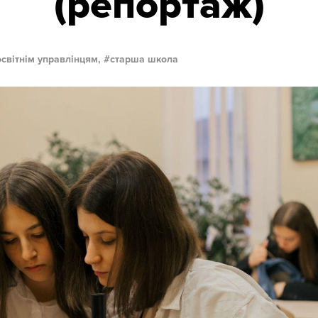
(репортаж)
освітнім управлінцям,
старша школа