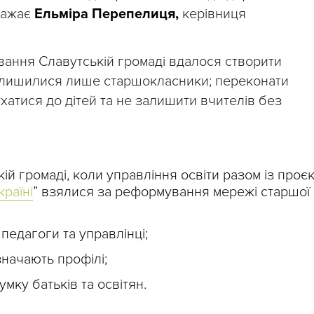
важає
Ельміра Перепелиця,
керівниця
ання Славутській громаді вдалося створити
 залишилися лише старшокласники; переконати
ухатися до дітей та не залишити вчителів без
ій громаді, коли управління освіти разом із проє
країні
” взялися за реформування мережі старшої
педагоги та управлінці;
значають профілі;
умку батьків та освітян.