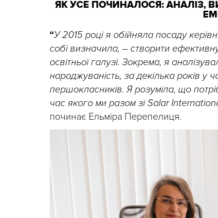
ЯК УСЕ ПОЧИНАЛОСЯ: АНАЛІЗ, 
ЕМ
“
У 2015 році я обійняла посаду керівн
собі визначила, – створити ефективн
освітньої галузі. Зокрема, я аналізува
народжуваність, за декілька років у ч
першокласників. Я розуміла, що потрі
час якого ми разом зі Salar Internatio
починає Ельміра Перепелиця.