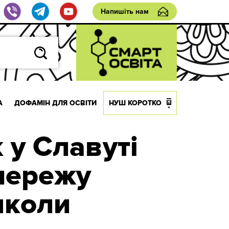
Напишіть нам
А
ДОФАМІН ДЛЯ ОСВІТИ
НУШ КОРОТКО
 у Славуті
мережу
школи