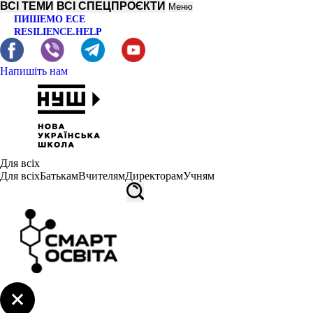
ВСІ ТЕМИ
ВСІ СПЕЦПРОЄКТИ
Меню
ПИШЕМО ЕСЕ
RESILIENCE.HELP
Напишіть нам
Для всіх
Для всіх
Батькам
Вчителям
Директорам
Учням