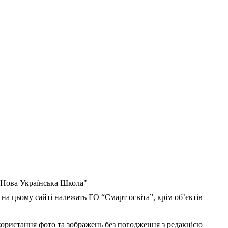
 "Нова Українська Школа"
 на цьому сайті належать ГО “Смарт освіта”, крім об’єктів
користання фото та зображень без погодження з редакцією