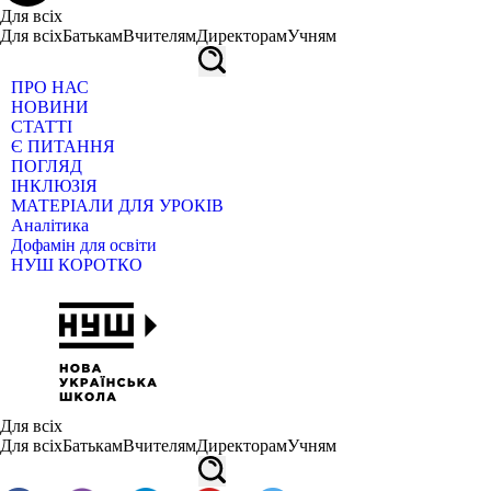
Для всіх
Для всіх
Батькам
Вчителям
Директорам
Учням
ПРО НАС
НОВИНИ
СТАТТІ
Є ПИТАННЯ
ПОГЛЯД
ІНКЛЮЗІЯ
МАТЕРІАЛИ ДЛЯ УРОКІВ
Аналітика
Дофамін для освіти
НУШ КОРОТКО
Для всіх
Для всіх
Батькам
Вчителям
Директорам
Учням