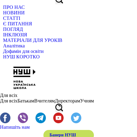
ПРО НАС
НОВИНИ
СТАТТІ
Є ПИТАННЯ
ПОГЛЯД
ІНКЛЮЗІЯ
МАТЕРІАЛИ ДЛЯ УРОКІВ
Аналітика
Дофамін для освіти
НУШ КОРОТКО
Для всіх
Для всіх
Батькам
Вчителям
Директорам
Учням
Напишіть нам
Банери НУШ