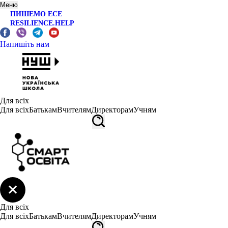
Меню
ПИШЕМО ЕСЕ
RESILIENCE.HELP
Напишіть нам
Для всіх
Для всіх
Батькам
Вчителям
Директорам
Учням
Для всіх
Для всіх
Батькам
Вчителям
Директорам
Учням